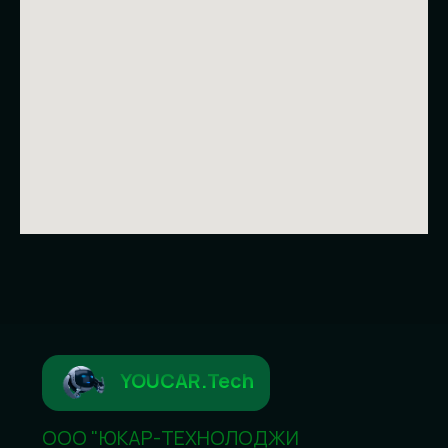
ОГРН
1 2 5 7 7 0 0 4 4 3 6 1 5
ИНН / 9734018512
КПП / 773401001
Навигация
New Energy
Charging
technology
Safety
Company news
Contact Us
Контакты
+79813338888
youcartech@yandex.ru
Telegram
Max