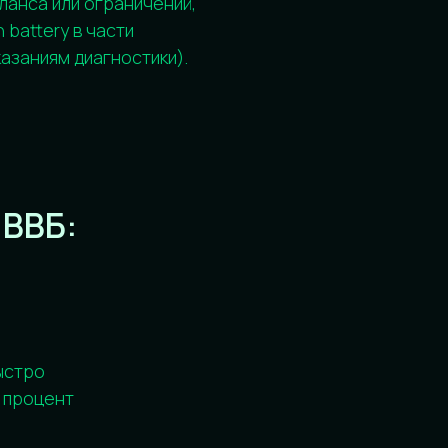
ент
ости
стрые падения
Цель диагностики — понять, что име
kr /
локальная деградация или общий изн