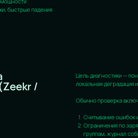
Обычно проверка включает:
Считывание ошибок и параметро
Ограничения по зарядке/мощност
группам, журнал событий.
Оценка SOH и причин ограничени
Почему BMS “режет” заряд или тя
разбросу параметров и т. п.
Анализ по модулям/группам
Поиск “слабого звена”, из‑за ко
упирается в пределы.
Проверка HV‑части и изоляции
Это влияет и на безопасность, и
По результатам становится понятно,
калибровка, локальный ремонт или д
Диагностика позволяет понять, нуж
балансировка/восстановление) лит
проблема решается точечной проце