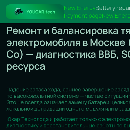
New Energy
Battery repai
Payment page
New Energ
Ремонт и балансировка тягов
электромобиля в Москве (Zeek
Co) — диагностика ВВБ, SOH
ресурса
Падение запаса хода, раннее завершение зарядки, о
по высоковольтной системе — частые ситуации у владел
Это не всегда означает замену батареи целиком: нер
локальной деградации одного модуля или в защитных
Юкар Технолоджи работает только с электромобилям
диагностику и восстановительные работы по высоков
батареям.