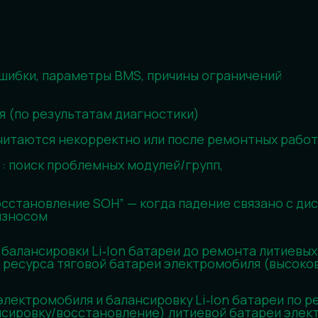
, параметры BMS, причины ограничений
результатам диагностики)
тся некорректно или после ремонтных работ)
иск проблемных модулей/групп,
новление SOH” — когда падение связано с дисбалансом
ом
сировки Li‑Ion батареи до ремонта литиевых
урса тяговой батареи электромобиля (высоковольтной/
мобиля и балансировку Li‑Ion батареи по результатам
вку/восстановление) литиевой батареи электромобиля. 
вых аккумуляторов (Li‑Ion battery), восстановление
тной/силовой батареи) и корректное восстановление
локальной неисправности, а не в равномерном износе.