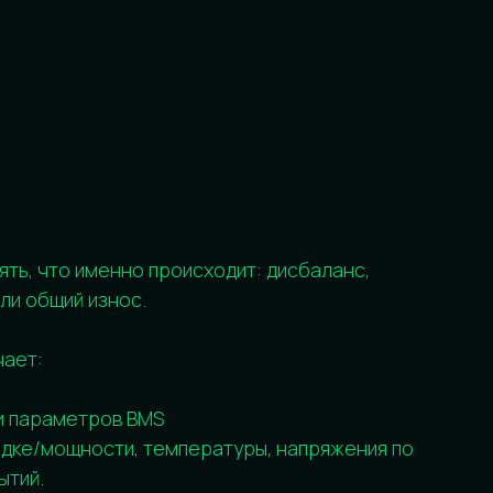
в BMS
и, температуры, напряжения по
й
гу: по напряжению, температуре,
торого батарея раньше времени
 на устойчивую работу системы.
 что даст эффект: балансировка,
ругой вариант.
ен ли ремонт (калибровка/
иевой батареи электромобиля или
дурой без замены ВВБ.