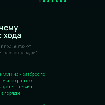
имы зарядки/
 но и разброс по
нию раньше
ель теряет
ядке.
или ограничений,
ry в части
м диагностики).
Б: