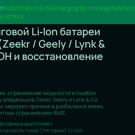
r
Russification & 5G
Charging technology
Safety
C
y school
ой Li‑Ion батареи
r / Geely / Lynk &
 и восстановление
граничение мощности и ошибки
ьцев Zeekr, Geely и Lynk & Co.
едко причина в разбалансе ячеек,
 ограничениях BMS.
и и выполняет
ольтным (тяговым) Li‑Ion