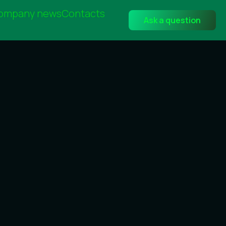
ompany news
Contacts
Ask a question