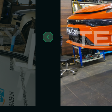
SOH батареи: что это и поче
из‑за него меняется запас х
SOH (State of Health) — оценка состояния батареи в про