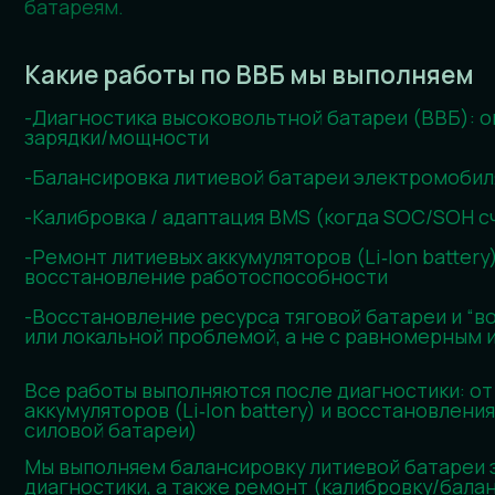
Какие работы по ВВБ мы выполняем
-Диагностика высоковольтной батареи (ВВБ): ошибки
зарядки/мощности
-Балансировка литиевой батареи электромобиля (по 
-Калибровка / адаптация BMS (когда SOC/SOH считаю
-Ремонт литиевых аккумуляторов (Li‑Ion battery): по
восстановление работоспособности
-Восстановление ресурса тяговой батареи и “восста
или локальной проблемой, а не с равномерным износ
Все работы выполняются после диагностики: от балан
аккумуляторов (Li‑Ion battery) и восстановления рес
силовой батареи)
Мы выполняем балансировку литиевой батареи электро
диагностики, а также ремонт (калибровку/балансиро
зависимости от состояния ВВБ возможны ремонт литие
ресурса тяговой батареи электромобиля (высоковоль
SOH Li‑ion battery — когда причина в дисбалансе или 