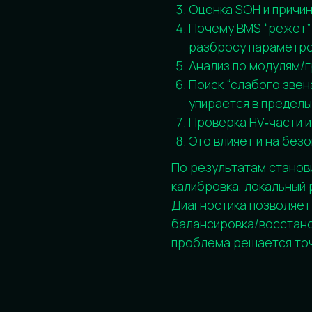
В тяговой батарее группы соединен
ориентируется на “самую слабую” гр
литиевой батареи электромобиля — 
балансировка Li‑Ion батареи помога
зарядке/разряду, когда “слабая” гру
Если одна группа выходит из баланс
-раннее завершение зарядки (кто‑т
порога)
-раннее ограничение по разряду и м
нижнему порогу)
-ощущение, что ёмкость “пропала”