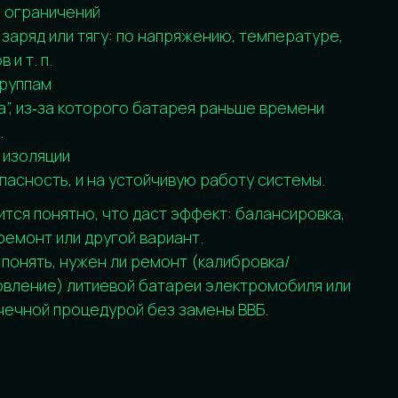
ы последовательно, и вся система
уппу. По сути, балансировка
это выравнивание групп, а
ет убрать ранние ограничения по
ппа первой упирается в пороги.
а, возможны:
о первым достигает верхнего
ощности (кто‑то первым уходит к