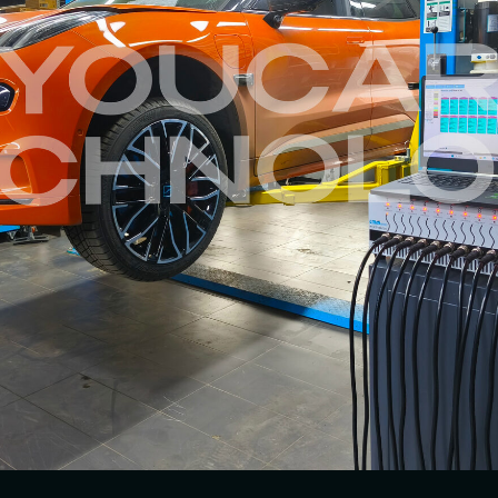
му
ода
центах от