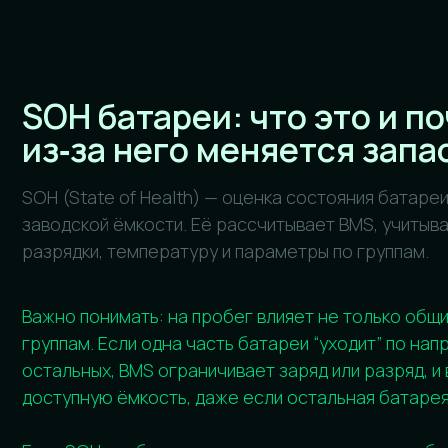
заводской ёмкости. Её рассчитывает BMS, учитывая реж
разрядки, температуру и параметры по группам.
Важно понимать: на пробег влияет не только общий SOH,
группам. Если одна часть батареи “уходит” по напряже
остальных, BMS ограничивает заряд или разряд, и водит
доступную ёмкость, даже если остальная батарея в пор
Если SOH отображается некорректно из‑за дисбаланса 
возможна калибровка и восстановление SOH Li‑ion batte
корректного расчёта и доступной ёмкости (по показания
Когда нужна диагностика ВВ
основные симптомы