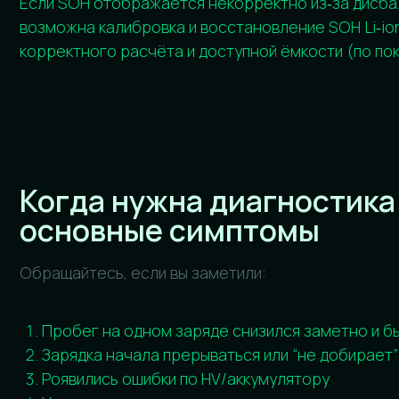
Обращайтесь, если вы заметили:
Пробег на одном заряде снизился заметно и быстро
Зарядка начала прерываться или “не добирает” проц
Роявились ошибки по HV/аккумулятору
Ухудшилась динамика, ощущается ограничение мощн
Процент заряда ведёт себя нестабильно (скачки, бы
под нагрузкой).
Как проходит диагностика
высоковольтной батареи (Zee
Geely / Lynk & Co)